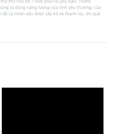
ha thứ cho tôi; I love you/Tôi yêu bạn; Thank
húng ta dùng năng lượng của tình yêu thương, của
tất cả nhân xấu được tẩy bỏ và thanh lọc, thì quả