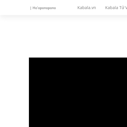
Kabala.vn
Kabala Tử V
| Ho'oponopono