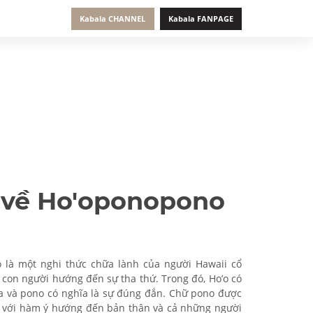
Kabala CHANNEL
Kabala FANPAGE
 về Ho'oponopono
 là một nghi thức chữa lành của người Hawaii cổ
 con người hướng đến sự tha thứ. Trong đó, Ho’o có
ra và pono có nghĩa là sự đúng đắn. Chữ pono được
ần với hàm ý hướng đến bản thân và cả những người