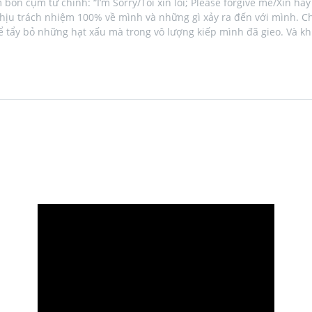
 cụm từ chính: “I’m Sorry/Tôi xin lỗi; Please forgive me/Xin hãy t
chịu trách nhiệm 100% về mình và những gì xảy ra đến với mình. C
tẩy bỏ những hạt xấu mà trong vô lượng kiếp mình đã gieo. Và khi 