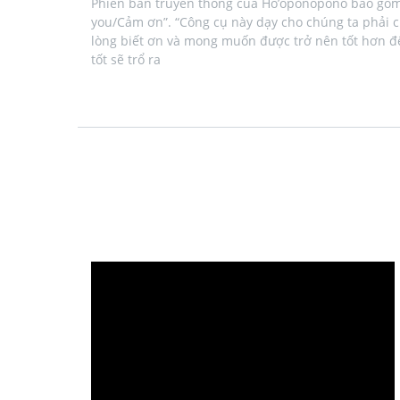
Phiên bản truyền thống của Ho’oponopono bao gồm bốn
you/Cảm ơn”. “Công cụ này dạy cho chúng ta phải 
lòng biết ơn và mong muốn được trở nên tốt hơn để 
tốt sẽ trổ ra