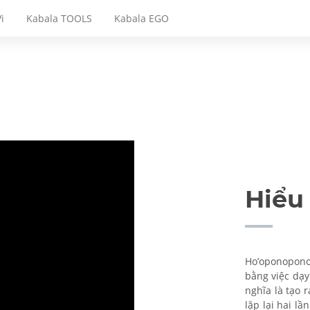
i
Kabala TOOLS
Kabala EGO
Hiểu
Ho’oponopono
bằng việc dạy
nghĩa là tạo 
lặp lại hai l